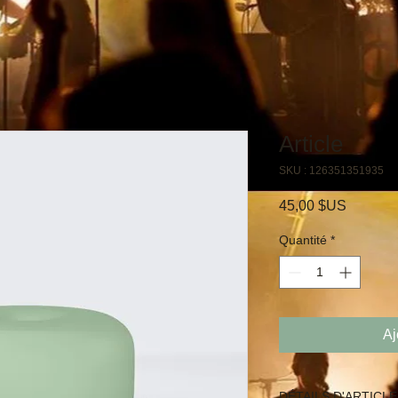
Article
SKU : 126351351935
Prix
45,00 $US
Quantité
*
Aj
DÉTAILS D'ARTICLE