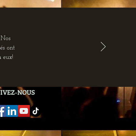
. Nos
és ont
à eux!
IVEZ-NOUS