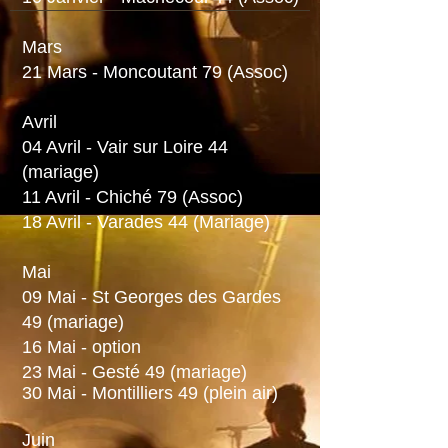
Mars
21 Mars - Moncoutant 79 (Assoc)
Avril
04 Avril - Vair sur Loire 44
(mariage)
11 Avril - Chiché 79 (Assoc)
18 Avril - Varades 44 (Mariage)
Mai
09 Mai - St Georges des Gardes
49 (mariage)
16 Mai - option
23 Mai - Gesté 49 (mariage)
​30 Mai - Montilliers 49 (
plein air)
Juin